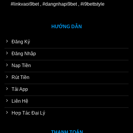
#linkvaoi9bet , #dangnhapi9bet , #i9bettstyle
HƯỚNG DẪN
Đăng Ký
Đăng Nhập
Nạp Tiền
Rút Tiền
Tải App
Liên Hệ
Hợp Tác Đại Lý
️ THANH TOÁN