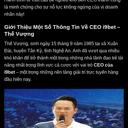
là minh chứng cho sự nỗ lực không ngừng của vị doanh
nhân này!
Giới Thiệu Một Số Thông Tin Về CEO i9bet –
Thế Vượng
Thế Vượng, sinh ngày 15 tháng 9 năm 1985 tại xã Xuân
Đài, huyện Tân Kỳ, tỉnh Nghệ An. Anh đã vượt qua nhiều
khó khăn để trở thành một trong những nhà lãnh đạo trẻ tài
năng nhất trong lĩnh vực cá cược với vai trò
CEO của
i9bet
– một trong những nền tảng giải trí trực tuyến hàng
đầu hiện nay.