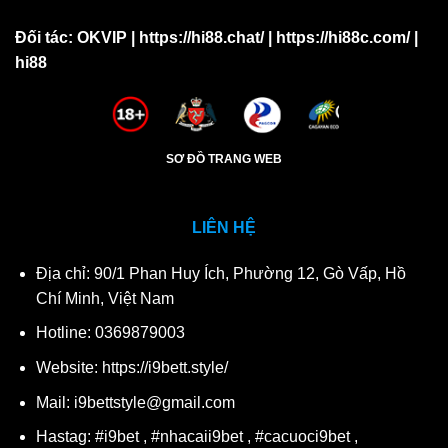
Đối tác:
OKVIP
|
https://hi88.chat/
|
https://hi88c.com/
|
hi88
SƠ ĐỒ TRANG WEB
LIÊN HỆ
Địa chỉ: 90/1 Phan Huy Ích, Phường 12, Gò Vấp, Hồ
Chí Minh, Việt Nam
Hotline: 0369879003
Website:
https://i9bett.style/
Mail:
i9bettstyle@gmail.com
Hastag: #i9bet , #nhacaii9bet , #cacuoci9bet ,