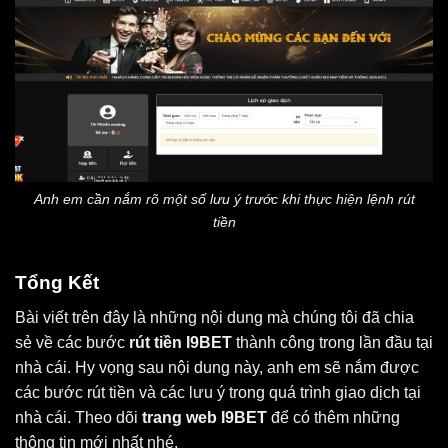
Anh em cần nắm rõ một số lưu ý trước khi thực hiện lệnh rút
tiền
Tổng Kết
Bài viết trên đây là những nội dung mà chúng tôi đã chia
sẻ về các bước
rút tiền I9BET
thành công trong lần đầu tại
nhà cái. Hy vọng sau nội dung này, anh em sẽ nắm được
các bước rút tiền và các lưu ý trong quá trình giao dịch tại
nhà cái. Theo dõi
trang web I9BET
để có thêm những
thông tin mới nhất nhé.