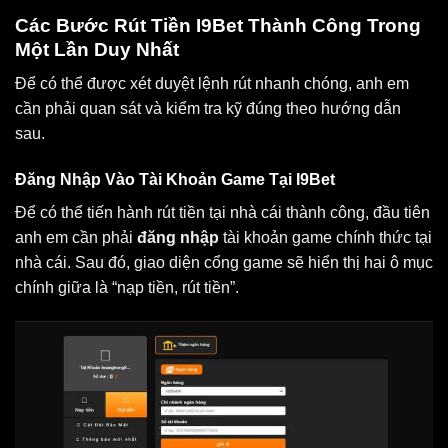
Các Bước Rút Tiền I9Bet Thành Công Trong
Một Lần Duy Nhất
Để có thể được xét duyệt lệnh rút nhanh chóng, anh em
cần phải quan sát và kiểm tra kỹ đúng theo hướng dẫn
sau.
Đăng Nhập Vào Tài Khoản Game Tại I9Bet
Để có thể tiến hành rút tiền tại nhà cái thành công, đầu tiên
anh em cần phải
đăng nhập
tài khoản game chính thức tại
nhà cái. Sau đó, giao diện cổng game sẽ hiển thị hai ô mục
chính giữa là “nạp tiền, rút tiền”.