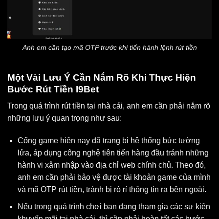
Anh em cần tạo mã OTP trước khi tiến hành lệnh rút tiền
Một Vài Lưu Ý Cần Nắm Rõ Khi Thực Hiện
Bước Rút Tiền I9Bet
Trong quá trình rút tiền tại nhà cái, anh em cần phải nắm rõ
những lưu ý quan trọng như sau:
Cổng game hiện nay đã trang bị hệ thống bức tường
lửa, áp dụng công nghệ tiên tiến hàng đầu tránh những
hành vi xâm nhập vào địa chỉ web chính chủ. Theo đó,
anh em cần phải bảo vệ được tài khoản game của mình
và mã OTP rút tiền, tránh bị rò rỉ thông tin ra bên ngoài.
Nếu trong quá trình chơi bạn đang tham gia các sự kiện
khuyến mãi tại nhà cái, thì cần phải hoàn tất các bước