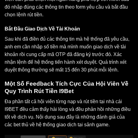
đó nhập đúng các thông tin theo form yêu cầu và bắt đầu
chọn lệnh rút tiền.
Bắt Đầu Giao Dịch Về Tài Khoản
Sau khi đã điền đủ các thông tin mà hệ thống đã yêu cầu,
anh em cần nhập số tiền mà mình muốn giao dịch về tài
khoản rồi cung cấp mã OTP đã đăng ký trước đó. Xác
nhận lệnh để hệ thống tiến hành xét duyệt. Quá trình xét
duyệt thông thường sẽ mất 15 đến 30 phút mỗi lệnh.
Một Số Feedback Tích Cực Của Hội Viên Về
Quy Trình Rút Tiền I9Bet
Đa phần tất cả hội viên từng nạp và rút tiền tại nhà cái
I9BET đều cảm thấy hài lòng và đều phản hồi những điều
tốt về dịch vụ. Nội dung sau đây là những đánh giá của
các bet thủ về hệ thống giao dịch tại sảnh game.