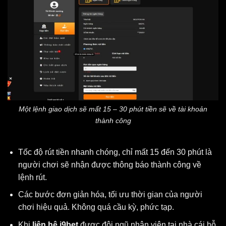
Một lệnh giao dịch sẽ mất 15 – 30 phút tiền sẽ về tài khoản
thành công
Tốc độ rút tiền nhanh chóng, chỉ mất 15 đến 30 phút là
người chơi sẽ nhận được thông báo thành công về
lệnh rút.
Các bước đơn giản hóa, tối ưu thời gian của người
chơi hiệu quả. Không quá cầu kỳ, phức tạp.
Khi
liên hệ i9bet
được đội ngũ nhân viên tại nhà cái hỗ